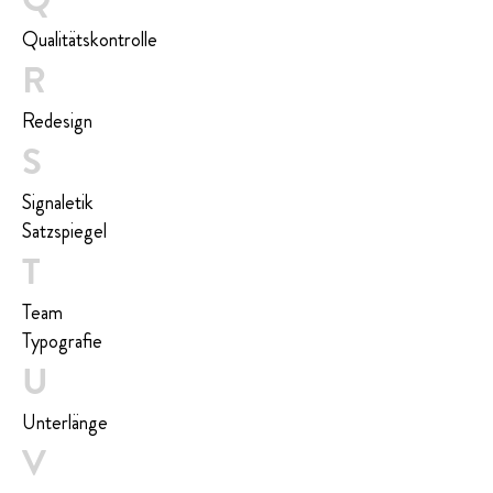
Qua­li­täts­kon­t­rol­le
R
Redesign
S
Signaletik
Satz­spie­gel
T
Team
Typografie
U
Unterlänge
V