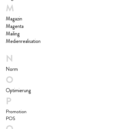
M
Magazin
Magenta
Mailing
Medienrealisation
N
Norm
O
Op­ti­mie­rung
P
Promotion
POS
Q