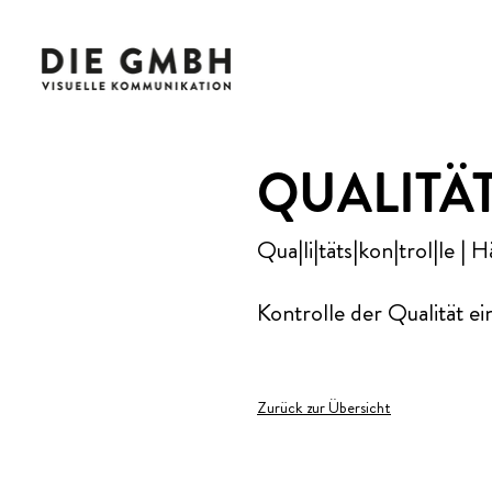
QUALITÄ
Qua|li|täts|kon|trol|le | H
Kontrolle der Qualität e
Zurück zur Übersicht