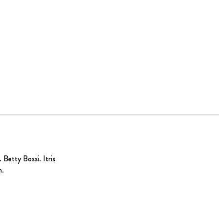
.
Betty Bossi
. Itris
n.