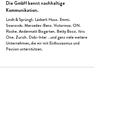
Die GmbH kennt nachhaltige
Kommunikation.
Lindt & Sprüngli
.
Läckerli Huus
.
Emmi
.
Swarovski.
Mercedes-Benz
.
Victorinox
.
ON
.
Roche.
Andermatt Biogarten
.
Betty Bossi
. Itris
One. Zurich.
Dobi-Inter
…und ganz viele weitere
Unternehmen, die wir mit Enthusiasmus und
Passion unterstütze
n.
Die GmbH – Visuelle Kommunikation
Badenerstrasse 575
|
8048 Zürich
044 400 50 70
|
hallo@die.swiss
Bitte keine Initiativbewerbungen!
Dienstleistungen
Impressum
Datenschutzerklärung