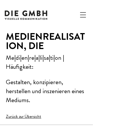
MEDIENREALISAT
ION, DIE
Me|di|en|re|a|li|sa|ti|on |
Häufigkeit:
Gestalten, konzipieren,
herstellen und inszenieren eines
Mediums.
Zurück zur Übersicht