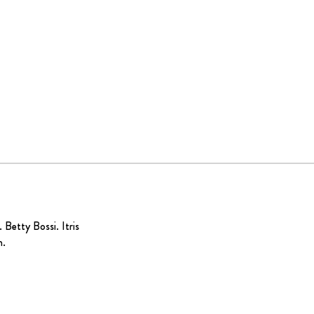
.
Betty Bossi
. Itris
n.