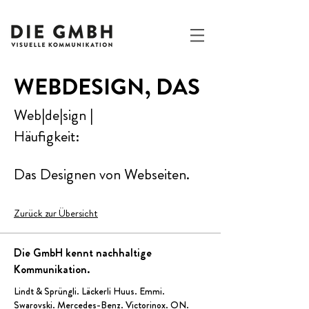
WEBDESIGN, DAS
Web|de|sign |
Häufigkeit:
Das Designen von Webseiten.
Zurück zur Übersicht
Die GmbH kennt nachhaltige
Kommunikation.
Lindt & Sprüngli
.
Läckerli Huus
.
Emmi
.
Swarovski.
Mercedes-Benz
.
Victorinox
.
ON
.