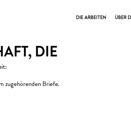
DIE ARBEITEN
ÜBER 
HAFT
, DIE
it:
m zugehörenden Briefe.