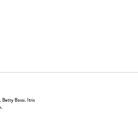
.
Betty Bossi
. Itris
n.