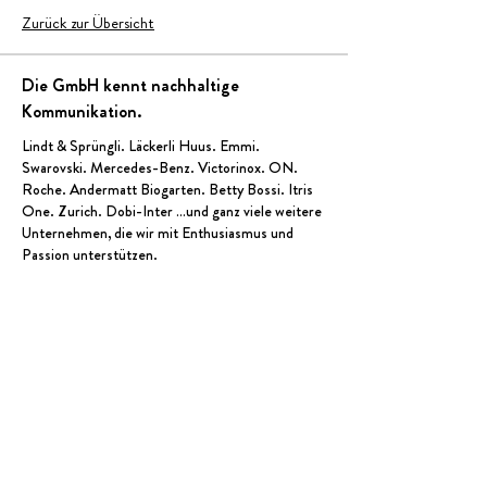
Zurück zur Übersicht
Die GmbH kennt nachhaltige
Kommunikation.
Lindt & Sprüngli
.
Läckerli Huus
.
Emmi
.
Swarovski.
Mercedes-Benz
.
Victorinox
.
ON
.
Roche.
Andermatt Biogarten
.
Betty Bossi
. Itris
One. Zurich.
Dobi-Inter
…und ganz viele weitere
Unternehmen, die wir mit Enthusiasmus und
Passion unterstütze
n.
Die GmbH – Visuelle Kommunikation
Badenerstrasse 575
|
8048 Zürich
044 400 50 70
|
hallo@die.swiss
Bitte keine Initiativbewerbungen!
Dienstleistungen