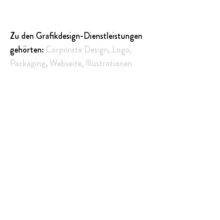
Zu den Grafikdesign-Dienstleistungen
gehörten:
Corporate Design
,
Logo
,
Packaging
,
Webseite
,
Illustrationen
Die GmbH kennt nachhaltige
Kommunikation.
Lindt & Sprüngli
.
Läckerli Huus
.
Emmi
.
Swarovski.
Mercedes-Benz
.
Victorinox
.
ON
.
Roche.
Andermatt Biogarten
.
Betty Bossi
. Itris
One. Zurich.
Dobi-Inter
…und ganz viele weitere
Unternehmen, die wir mit Enthusiasmus und
Passion unterstütze
n.