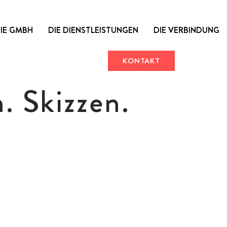
DIE GMBH
DIE DIENSTLEISTUNGEN
DIE VERBINDUNG
KONTAKT
KONTAKT
. Skizzen.