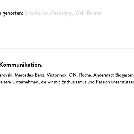
n gehörten:
Broschüren
,
Packaging,
Web-Banner
 Kommunikation.
arovski.
Mercedes-Benz
.
Victorinox
.
ON
. Roche.
Andermatt Biogarten
eitere Unternehmen, die wir mit Enthusiasmus und Passion unterstütze
Die GmbH – Visuelle Kommunikation
Badenerstrasse 575
|
8048 Zürich