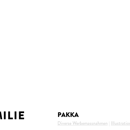
ILIE
PAKKA
Diverse Werbemassnahmen
|
Illustratio