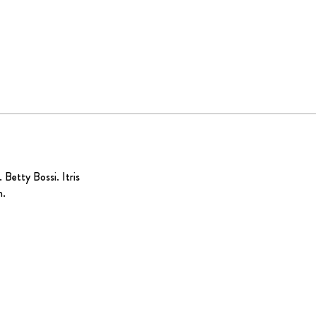
.
Betty Bossi
. Itris
n.